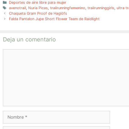
Categorías
Deportes de aire libre para mujer
Etiquetas
avenotrail
,
Nuria Picas
,
trailrunningfemenino
,
trailrunninggirls
,
ultra t
Chaqueta Gram Proof de Haglöfs
Falda Pantalon Jupe Short Flower Team de Raidlight
Deja un comentario
Comentario
Nombre