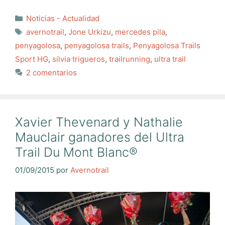
Categorías
Noticias - Actualidad
Etiquetas
avernotrail
,
Jone Urkizu
,
mercedes pila
,
penyagolosa
,
penyagolosa trails
,
Penyagolosa Trails
Sport HG
,
silvia trigueros
,
trailrunning
,
ultra trail
2 comentarios
Xavier Thevenard y Nathalie
Mauclair ganadores del Ultra
Trail Du Mont Blanc®
01/09/2015
por
Avernotrail