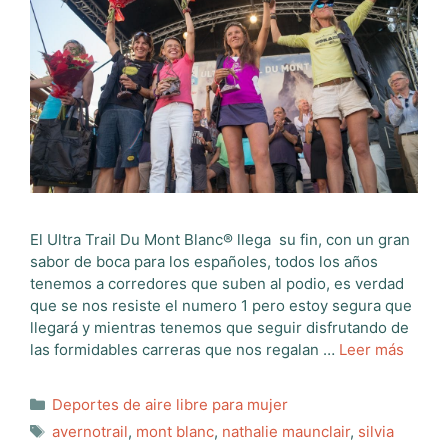
El Ultra Trail Du Mont Blanc® llega su fin, con un gran
sabor de boca para los españoles, todos los años
tenemos a corredores que suben al podio, es verdad
que se nos resiste el numero 1 pero estoy segura que
llegará y mientras tenemos que seguir disfrutando de
las formidables carreras que nos regalan …
Leer más
Categorías
Deportes de aire libre para mujer
Etiquetas
avernotrail
,
mont blanc
,
nathalie maunclair
,
silvia