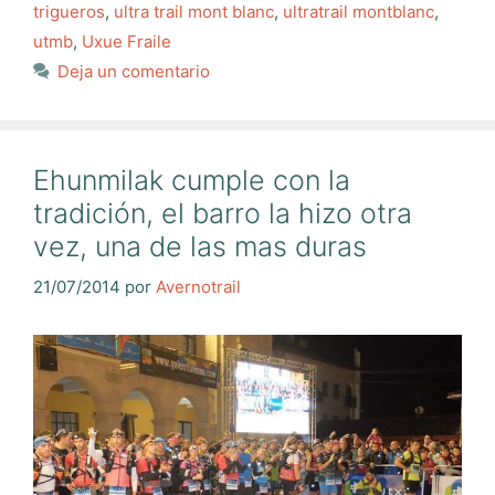
trigueros
,
ultra trail mont blanc
,
ultratrail montblanc
,
utmb
,
Uxue Fraile
Deja un comentario
Ehunmilak cumple con la
tradición, el barro la hizo otra
vez, una de las mas duras
21/07/2014
por
Avernotrail