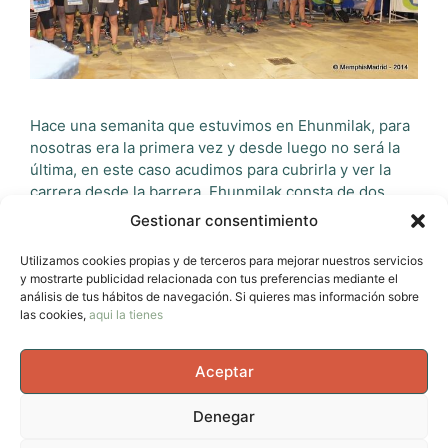
Hace una semanita que estuvimos en Ehunmilak, para
nosotras era la primera vez y desde luego no será la
última, en este caso acudimos para cubrirla y ver la
carrera desde la barrera. Ehunmilak consta de dos
carreras por un lado la carrera que da nombre a la
Gestionar consentimiento
prueba y que consta de 168km y …
Leer más
Utilizamos cookies propias y de terceros para mejorar nuestros servicios
y mostrarte publicidad relacionada con tus preferencias mediante el
Categorías
Crónicas
análisis de tus hábitos de navegación. Si quieres mas información sobre
Etiquetas
las cookies,
aqui la tienes
Aitziber Osinalde
,
avernotrail
,
carreras de montaña
en el pais vasco
,
ehunmilak
,
g2h
,
silvia trigueros
Aceptar
Deja un comentario
Denegar