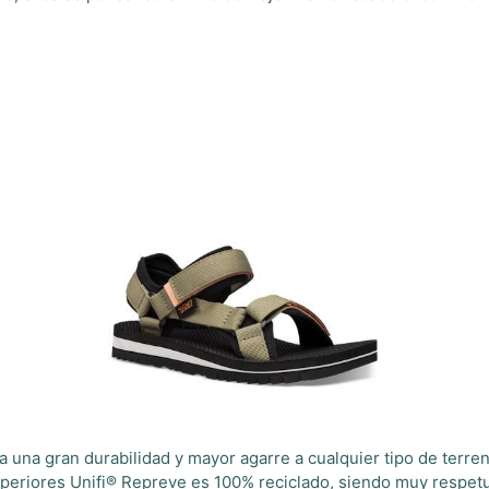
na gran durabilidad y mayor agarre a cualquier tipo de terreno,
tas superiores Unifi® Repreve es 100% reciclado, siendo muy re