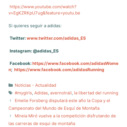
https://www.youtube.com/watch?
v=EgKZRKpU7ug&feature=youtu.be
Si quieres seguir a adidas:
Twitter:
www.twitter.com/adidas_ES
Instagram:
@adidas_ES
Facebook:
https://www.facebook.com/adidasWome
n
;
https://www.facebook.com/adidasRunning
Categorías
Noticias - Actualidad
Etiquetas
#mygirls
,
Adidas
,
avernotrail
,
la libertad del running
Emelie Forsberg disputará este año la Copa y el
Campeonato del Mundo de Esquí de Montaña
Mireia Miró vuelve a la competición disfrutando de
las carreras de esqui de montaña