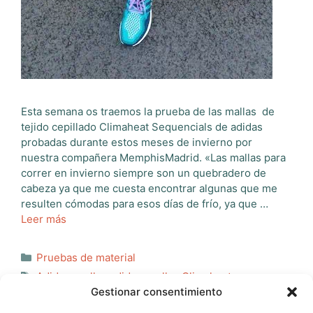
Esta semana os traemos la prueba de las mallas de
tejido cepillado Climaheat Sequencials de adidas
probadas durante estos meses de invierno por
nuestra compañera MemphisMadrid. «Las mallas para
correr en invierno siempre son un quebradero de
cabeza ya que me cuesta encontrar algunas que me
resulten cómodas para esos días de frío, ya que …
Leer más
Categorías
Pruebas de material
Etiquetas
Adidas
,
mallas adidas
,
mallas Climaheat
Gestionar consentimiento
Sequencials
,
mallas para mujer
,
material para correr
,