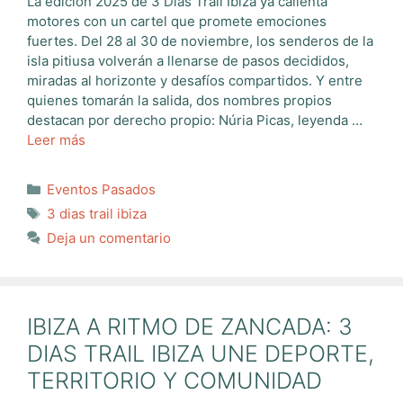
La edición 2025 de 3 Días Trail Ibiza ya calienta
motores con un cartel que promete emociones
fuertes. Del 28 al 30 de noviembre, los senderos de la
isla pitiusa volverán a llenarse de pasos decididos,
miradas al horizonte y desafíos compartidos. Y entre
quienes tomarán la salida, dos nombres propios
destacan por derecho propio: Núria Picas, leyenda …
Leer más
Categorías
Eventos Pasados
Etiquetas
3 dias trail ibiza
Deja un comentario
IBIZA A RITMO DE ZANCADA: 3
DIAS TRAIL IBIZA UNE DEPORTE,
TERRITORIO Y COMUNIDAD