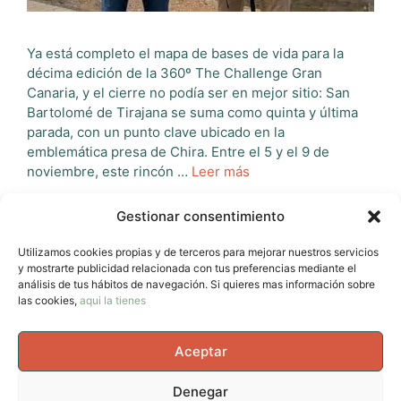
Ya está completo el mapa de bases de vida para la
décima edición de la 360º The Challenge Gran
Canaria, y el cierre no podía ser en mejor sitio: San
Bartolomé de Tirajana se suma como quinta y última
parada, con un punto clave ubicado en la
emblemática presa de Chira. Entre el 5 y el 9 de
noviembre, este rincón …
Leer más
Gestionar consentimiento
Categorías
Eventos Pasados
Etiquetas
360 CHALLENGE GRAN CANARIA
,
arista
Utilizamos cookies propias y de terceros para mejorar nuestros servicios
Deja un comentario
y mostrarte publicidad relacionada con tus preferencias mediante el
análisis de tus hábitos de navegación. Si quieres mas información sobre
las cookies,
aqui la tienes
Aceptar
Página
Página
Página
1
2
…
43
Siguiente
→
Denegar