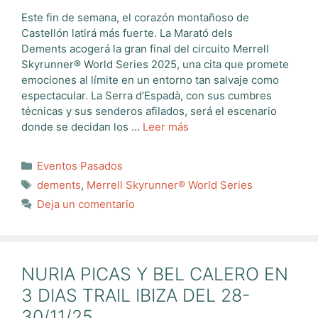
Este fin de semana, el corazón montañoso de
Castellón latirá más fuerte. La Marató dels
Dements acogerá la gran final del circuito Merrell
Skyrunner® World Series 2025, una cita que promete
emociones al límite en un entorno tan salvaje como
espectacular. La Serra d’Espadà, con sus cumbres
técnicas y sus senderos afilados, será el escenario
donde se decidan los …
Leer más
Categorías
Eventos Pasados
Etiquetas
dements
,
Merrell Skyrunner® World Series
Deja un comentario
NURIA PICAS Y BEL CALERO EN
3 DIAS TRAIL IBIZA DEL 28-
30/11/25