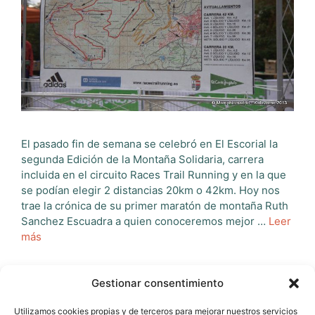
El pasado fin de semana se celebró en El Escorial la
segunda Edición de la Montaña Solidaria, carrera
incluida en el circuito Races Trail Running y en la que
se podían elegir 2 distancias 20km o 42km. Hoy nos
trae la crónica de su primer maratón de montaña Ruth
Sanchez Escuadra a quien conoceremos mejor …
Leer
más
Categorías
Crónicas
Gestionar consentimiento
Etiquetas
carreras adidas
,
carreras de montaña
,
carreras el
Utilizamos cookies propias y de terceros para mejorar nuestros servicios
corte ingles
,
carreras en el escorial
,
carreras por