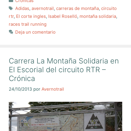
Crónicas
Etiquetas
Adidas
,
avernotrail
,
carreras de montaña
,
circuito
rtr
,
El corte ingles
,
Isabel Roselló
,
montaña solidaria
,
races trail running
Deja un comentario
Carrera La Montaña Solidaria en
El Escorial del circuito RTR –
Crónica
24/10/2013
por
Avernotrail