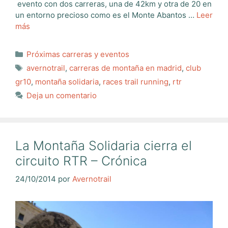
evento con dos carreras, una de 42km y otra de 20 en
un entorno precioso como es el Monte Abantos …
Leer
más
Categorías
Próximas carreras y eventos
Etiquetas
avernotrail
,
carreras de montaña en madrid
,
club
gr10
,
montaña solidaria
,
races trail running
,
rtr
Deja un comentario
La Montaña Solidaria cierra el
circuito RTR – Crónica
24/10/2014
por
Avernotrail