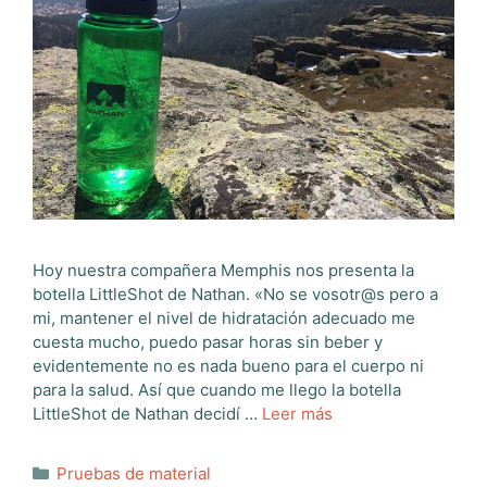
Hoy nuestra compañera Memphis nos presenta la
botella LittleShot de Nathan. «No se vosotr@s pero a
mi, mantener el nivel de hidratación adecuado me
cuesta mucho, puedo pasar horas sin beber y
evidentemente no es nada bueno para el cuerpo ni
para la salud. Así que cuando me llego la botella
LittleShot de Nathan decidí …
Leer más
Categorías
Pruebas de material