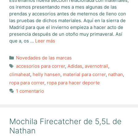
Estrenamos nueva sección relacionada con materiales,
os iremos presentando mes a mes algunas de las
prendas y accesorios antes de meternos de lleno con
las pruebas de dichos materiales. Aquí en la sierra de
Madrid para que el invierno empieza a hacer acto de
presencia después de un otoño muy primaveral. Así
que a, os …
Leer más
Categorías
Novedades de las marcas
Etiquetas
accesorios para correr
,
Adidas
,
avernotrail
,
climaheat
,
helly hansen
,
material para correr
,
nathan
,
ropa para correr
,
ropa para hacer deporte
1 comentario
Mochila Firecatcher de 5,5L de
Nathan