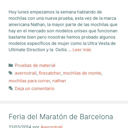
Hoy lunes empezamos la semana hablando de
mochilas con una nueva prueba, esta vez de la marca
americana Nathan, la mayor parte de las mochilas que
hay en el mercado son modelos unisex que funcionan
bastante bien pero nosotras hemos probado algunos
modelos específicos de mujer como la Ultra Vesta de
Ultimate Direction y la Oxitis …
Leer más
Categorías
Pruebas de material
Etiquetas
avernotrail
,
firecatcher
,
mochilas de monte
,
mochilas para correr
,
nathan
Deja un comentario
Feria del Maratón de Barcelona
21/03/2014
por
Avernotrail